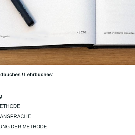
ndbuches / Lehrbuches:
g
METHODE
E ANSPRACHE
UNG DER METHODE