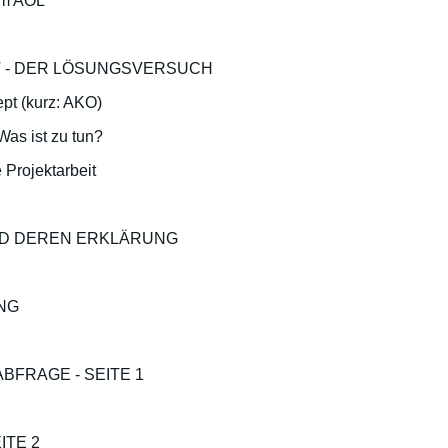
em AOL
T - DER LÖSUNGSVERSUCH
t (kurz: AKO)
as ist zu tun?
 Projektarbeit
ND DEREN ERKLÄRUNG
NG
BFRAGE - SEITE 1
ITE 2